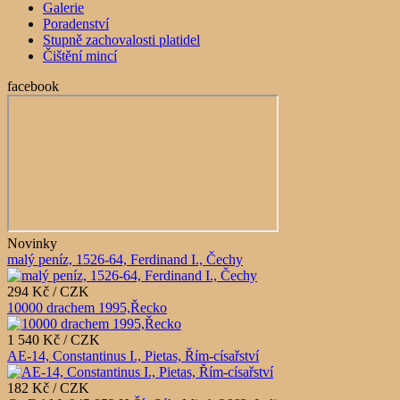
Galerie
Poradenství
Stupně zachovalosti platidel
Čištění mincí
facebook
Novinky
malý peníz, 1526-64, Ferdinand I., Čechy
294 Kč / CZK
10000 drachem 1995,Řecko
1 540 Kč / CZK
AE-14, Constantinus I., Pietas, Řím-císařství
182 Kč / CZK