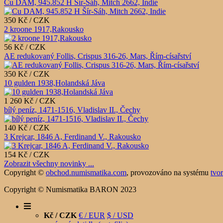
Cu DAM, 945.852 H Šír-Sáh, Mitch 2662, Indie
350 Kč / CZK
2 kroone 1917,Rakousko
56 Kč / CZK
AE redukovaný Follis, Crispus 316-26, Mars, Řím-císařství
350 Kč / CZK
10 gulden 1938,Holandská Jáva
1 260 Kč / CZK
bílý peníz, 1471-1516, Vladislav II., Čechy
140 Kč / CZK
3 Krejcar, 1846 A, Ferdinand V., Rakousko
154 Kč / CZK
Zobrazit všechny novinky ...
Copyright ©
obchod.numismatika.com
,
provozováno na systému
tvo
Copyright © Numismatika BARON 2023
Kč / CZK
€ / EUR
$ / USD