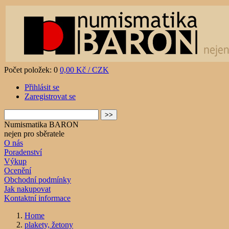
Počet položek: 0
0,00 Kč / CZK
Přihlásit se
Zaregistrovat se
Numismatika BARON
nejen pro sběratele
O nás
Poradenství
Výkup
Ocenění
Obchodní podmínky
Jak nakupovat
Kontaktní informace
Home
plakety, žetony