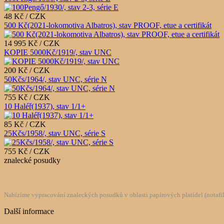
48 Kč / CZK
500 Kč(2021-lokomotiva Albatros), stav PROOF, etue a certifikát
14 995 Kč / CZK
KOPIE 5000Kč/1919/, stav UNC
200 Kč / CZK
50Kčs/1964/, stav UNC, série N
755 Kč / CZK
10 Haléř(1937), stav 1/1+
85 Kč / CZK
25Kčs/1958/, stav UNC, série S
755 Kč / CZK
znalecké posudky
Nabízíme vypracování znaleckých posudků v oblasti papírových platidel (notafilie
Další informace