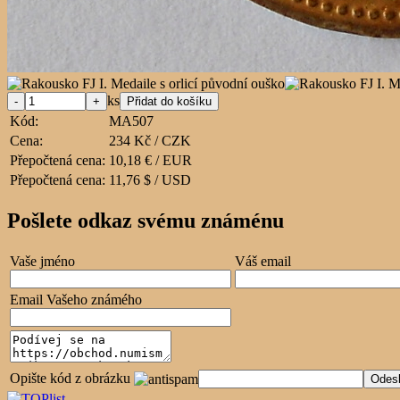
ks
Kód:
MA507
Cena:
234 Kč / CZK
Přepočtená cena:
10,18 € / EUR
Přepočtená cena:
11,76 $ / USD
Pošlete odkaz svému známénu
Vaše jméno
Váš email
Email Vašeho známého
Opište kód z obrázku