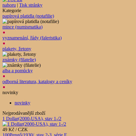
nahoru
|
Tisk stránky
Kategorie
papírová platidla (notafilie)
mince (numismatika)
vyznamenání, řády (faleristika)
plakety, žetony
známky (filatelie)
alba a pomůcky
odborná literatura, katalogy a ceníky
novinky
novinky
Nejprodávanější zboží
1 Dollar(2000-USA), stav 1-/2
49 Kč / CZK
100Pengő/1930/, stav 2-3, série E