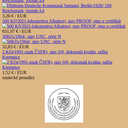
Reichsmark, formát A4
3,26 € / EUR
500 Kč(2021-lokomotiva Albatros), stav PROOF, etue a certifikát
651,97 € / EUR
50Kčs/1964/, stav UNC, série N
32,83 € / EUR
2 Kčs(1991-znak ČSFR), stav 0/0, dokonalá kvalita, ražba
Kremnice
1,52 € / EUR
znalecké posudky