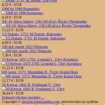
8,52 € / EUR
1000 lei 1998,Rumunsko
4,26 € / EUR
AE-16, hlava Atheny, 158-149 př.n.l.,Řecko Thesalonika
15,22 € / EUR
1/2 Dukato, 1753, M.Terezie, Rakousko
6,09 € / EUR
100 tisíc marek 1922,Německo
7,30 € / EUR
15 Krejcar, 1657-1705, Leopold I., Uhry Kremnica
15,22 € / EUR
bílý peníz, 1573, Maxmilián II., Čechy Kutná Hora
12,17 € / EUR
20 Krejcar, 1841 B, Ferdinand V., Uhry
30,44 € / EUR
Zobrazit všechny novinky ...
Copyright ©
obchod.numismatika.com
,
provozováno na systému