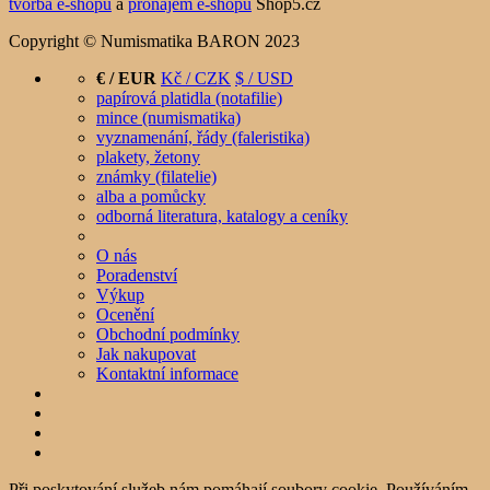
tvorba e-shopu
a
pronájem e-shopu
Shop5.cz
Copyright © Numismatika BARON 2023
€ / EUR
Kč / CZK
$ / USD
papírová platidla (notafilie)
mince (numismatika)
vyznamenání, řády (faleristika)
plakety, žetony
známky (filatelie)
alba a pomůcky
odborná literatura, katalogy a ceníky
O nás
Poradenství
Výkup
Ocenění
Obchodní podmínky
Jak nakupovat
Kontaktní informace
Při poskytování služeb nám pomáhají soubory cookie. Používáním