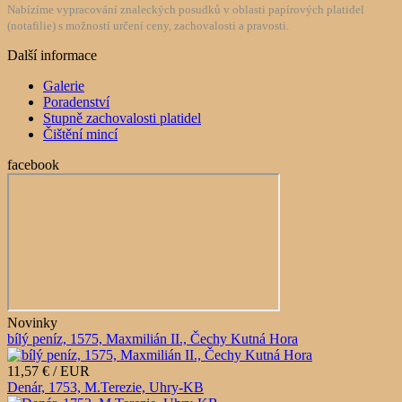
Nabízíme vypracování znaleckých posudků v oblasti papírových platidel
(notafilie) s možností určení ceny, zachovalosti a pravosti.
Další informace
Galerie
Poradenství
Stupně zachovalosti platidel
Čištění mincí
facebook
Novinky
bílý peníz, 1575, Maxmilián II., Čechy Kutná Hora
11,57 € / EUR
Denár, 1753, M.Terezie, Uhry-KB