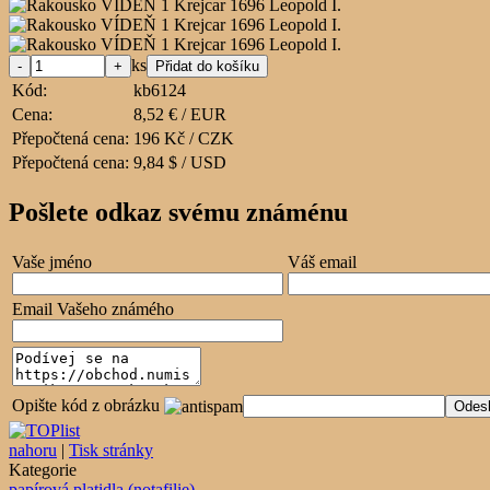
ks
Kód:
kb6124
Cena:
8,52 € / EUR
Přepočtená cena:
196 Kč / CZK
Přepočtená cena:
9,84 $ / USD
Pošlete odkaz svému známénu
Vaše jméno
Váš email
Email Vašeho známého
Opište kód z obrázku
nahoru
|
Tisk stránky
Kategorie
papírová platidla (notafilie)