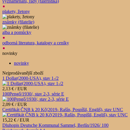
vyznamenání, řády (faleristika)
plakety, žetony
známky (filatelie)
alba a pomůcky
odborná literatura, katalogy a ceníky
novinky
novinky
Nejprodávanější zboží
1 Dollar(2000-USA), stav 1-/2
2,13 € / EUR
100Pengő/1930/, stav 2-3, série E
2,09 € / EUR
Certifikát ČNB k 20 Kč(2019- Rašín, Pospíšil, Engliš), stav UNC
15,22 € / EUR
Dluhopis Deutsche Kommunal Sammel, Berlín/1926/ 100