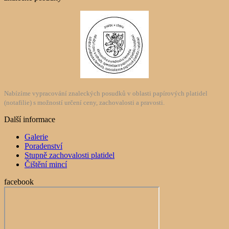
Nabízíme vypracování znaleckých posudků v oblasti papírových platidel
(notafilie) s možností určení ceny, zachovalosti a pravosti.
Další informace
Galerie
Poradenství
Stupně zachovalosti platidel
Čištění mincí
facebook