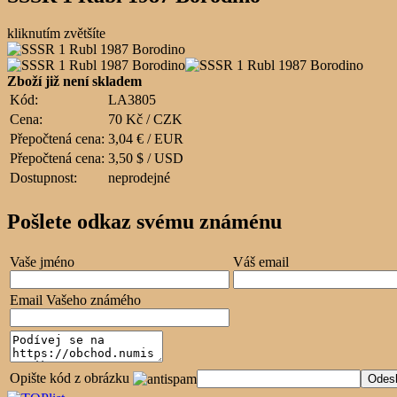
kliknutím zvětšíte
Zboží již není skladem
Kód:
LA3805
Cena:
70 Kč / CZK
Přepočtená cena:
3,04 € / EUR
Přepočtená cena:
3,50 $ / USD
Dostupnost:
neprodejné
Pošlete odkaz svému známénu
Vaše jméno
Váš email
Email Vašeho známého
Opište kód z obrázku