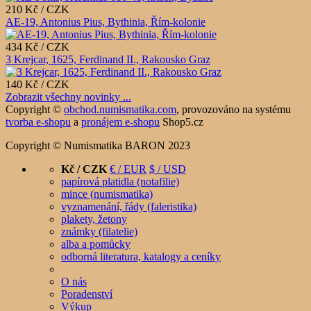
210 Kč / CZK
AE-19, Antonius Pius, Bythinia, Řím-kolonie
434 Kč / CZK
3 Krejcar, 1625, Ferdinand II., Rakousko Graz
140 Kč / CZK
Zobrazit všechny novinky ...
Copyright ©
obchod.numismatika.com
,
provozováno na systému
tvorba e-shopu
a
pronájem e-shopu
Shop5.cz
Copyright © Numismatika BARON 2023
Kč / CZK
€ / EUR
$ / USD
papírová platidla (notafilie)
mince (numismatika)
vyznamenání, řády (faleristika)
plakety, žetony
známky (filatelie)
alba a pomůcky
odborná literatura, katalogy a ceníky
O nás
Poradenství
Výkup