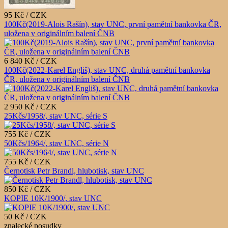
95 Kč / CZK
100Kč(2019-Alois Rašín), stav UNC, první pamětní bankovka ČR,
uložena v originálním balení ČNB
6 840 Kč / CZK
100Kč(2022-Karel Engliš), stav UNC, druhá pamětní bankovka
ČR, uložena v originálním balení ČNB
2 950 Kč / CZK
25Kčs/1958/, stav UNC, série S
755 Kč / CZK
50Kčs/1964/, stav UNC, série N
755 Kč / CZK
Černotisk Petr Brandl, hlubotisk, stav UNC
850 Kč / CZK
KOPIE 10K/1900/, stav UNC
50 Kč / CZK
znalecké posudky