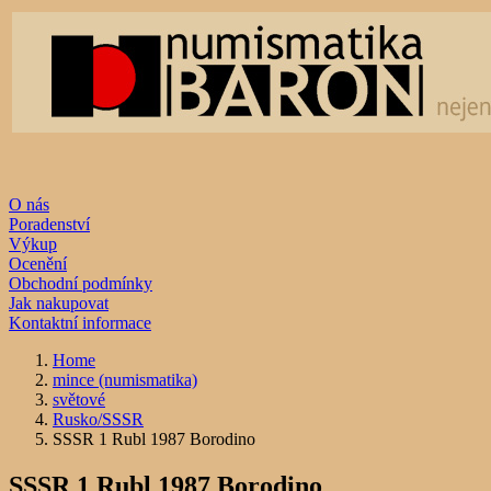
O nás
Poradenství
Výkup
Ocenění
Obchodní podmínky
Jak nakupovat
Kontaktní informace
Home
mince (numismatika)
světové
Rusko/SSSR
SSSR 1 Rubl 1987 Borodino
SSSR 1 Rubl 1987 Borodino