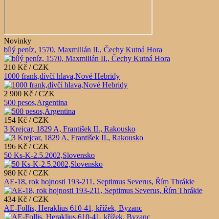
Novinky
bílý peníz, 1570, Maxmilián II., Čechy Kutná Hora
210 Kč / CZK
1000 frank,dívčí hlava,Nové Hebridy
2 900 Kč / CZK
500 pesos,Argentina
154 Kč / CZK
3 Krejcar, 1829 A, František II., Rakousko
196 Kč / CZK
50 Ks-K-2.5.2002,Slovensko
980 Kč / CZK
AE-18, rok hojnosti 193-211, Septimus Severus, Řím Thrákie
434 Kč / CZK
AE-Follis, Heraklius 610-41, křížek, Byzanc