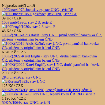
Nejprodávanější zboží
100Dinar/1978-Jugoslávie/, stav UNC, série BF
39 Kč / CZK
100Pengő/1930/, stav 2-3, série E
48 Kč / CZK
100Kč(2019-Alois Rašín), stav UNC, první pamětní bankovka ČR,
uložena v originálním balení ČNB
6 840 Kč / CZK
100Kč(2022-Karel Engliš), stav UNC, druhá pamětní bankovka
ČR, uložena v originálním balení ČNB
2 950 Kč / CZK
2Koruna/1922/, stav UNC
125 Kč / CZK
500Kčs/1973-93/, stav UNC, lepený kolek ČR 1993, série Z
1 190 Kč / CZK
50Kčs/1964/, stav UNC, série N