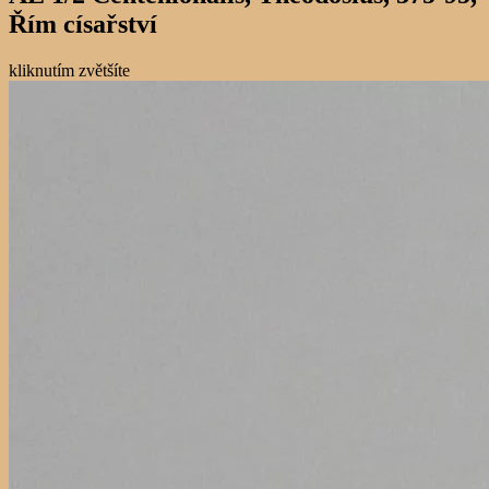
Řím císařství
kliknutím zvětšíte