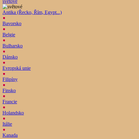
světové
Antika (Řecko, Řím, Egypt...)
Bavorsko
Belgie
Bulharsko
Dánsko
Evropská unie
Filipíny
Finsko
Francie
Holandsko
Itálie
Kanada