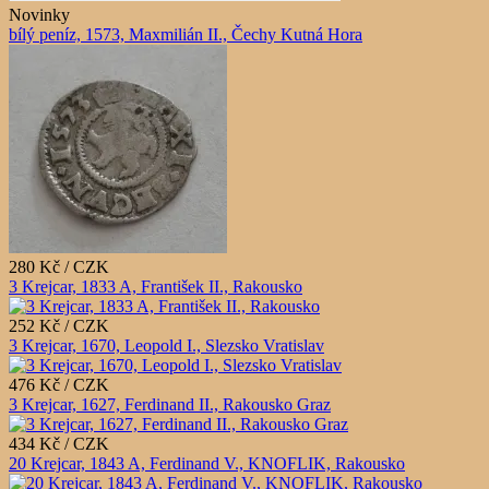
Novinky
bílý peníz, 1573, Maxmilián II., Čechy Kutná Hora
280 Kč / CZK
3 Krejcar, 1833 A, František II., Rakousko
252 Kč / CZK
3 Krejcar, 1670, Leopold I., Slezsko Vratislav
476 Kč / CZK
3 Krejcar, 1627, Ferdinand II., Rakousko Graz
434 Kč / CZK
20 Krejcar, 1843 A, Ferdinand V., KNOFLIK, Rakousko