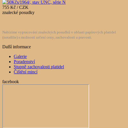
755 Kč / CZK
znalecké posudky
Nabízíme vypracování znaleckých posudků v oblasti papírových platidel
(notafilie) s možností určení ceny, zachovalosti a pravosti.
Další informace
Galerie
Poradenství
Stupně zachovalosti platidel
Čištění mincí
facebook