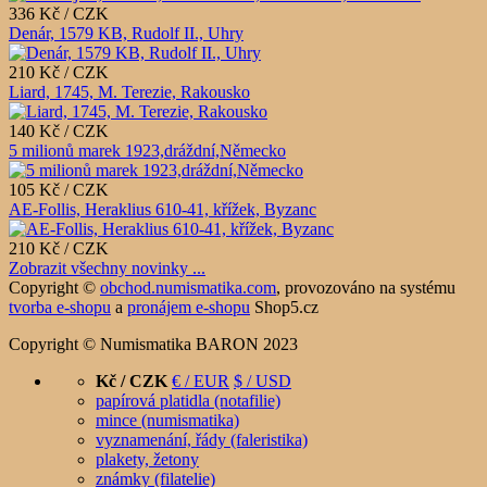
336 Kč / CZK
Denár, 1579 KB, Rudolf II., Uhry
210 Kč / CZK
Liard, 1745, M. Terezie, Rakousko
140 Kč / CZK
5 milionů marek 1923,dráždní,Německo
105 Kč / CZK
AE-Follis, Heraklius 610-41, křížek, Byzanc
210 Kč / CZK
Zobrazit všechny novinky ...
Copyright ©
obchod.numismatika.com
,
provozováno na systému
tvorba e-shopu
a
pronájem e-shopu
Shop5.cz
Copyright © Numismatika BARON 2023
Kč / CZK
€ / EUR
$ / USD
papírová platidla (notafilie)
mince (numismatika)
vyznamenání, řády (faleristika)
plakety, žetony
známky (filatelie)