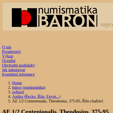
O nás
Poradenství
Výkup
Ocenění
Obchodní podmínky
Jak nakupovat
Kontaktní informace
Home
mince (numismatika)
světové
Antika (Řecko, Řím, Egypt...)
AE 1/2 Centenionalis, Theodosius, 375-95, Řím císařství
AE 1/2 Centenionalis, Theodosius, 375-95,