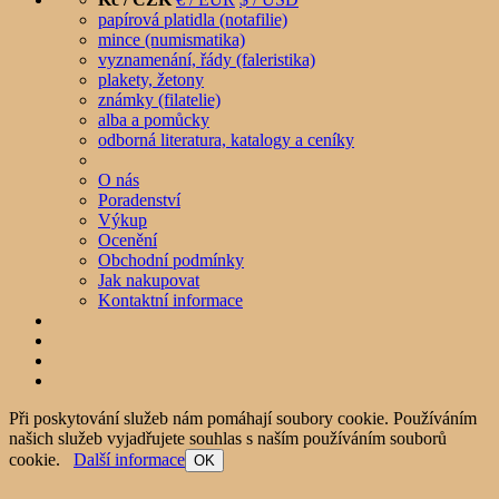
papírová platidla (notafilie)
mince (numismatika)
vyznamenání, řády (faleristika)
plakety, žetony
známky (filatelie)
alba a pomůcky
odborná literatura, katalogy a ceníky
O nás
Poradenství
Výkup
Ocenění
Obchodní podmínky
Jak nakupovat
Kontaktní informace
Při poskytování služeb nám pomáhají soubory cookie. Používáním
našich služeb vyjadřujete souhlas s naším používáním souborů
cookie.
Další informace