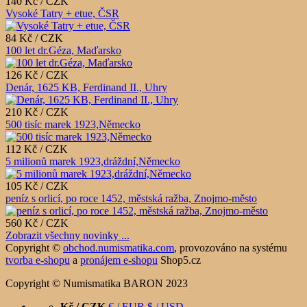
140 Kč / CZK
Vysoké Tatry + etue, ČSR
84 Kč / CZK
100 let dr.Géza, Maďarsko
126 Kč / CZK
Denár, 1625 KB, Ferdinand II., Uhry
210 Kč / CZK
500 tisíc marek 1923,Německo
112 Kč / CZK
5 milionů marek 1923,dráždní,Německo
105 Kč / CZK
peníz s orlicí, po roce 1452, městská ražba, Znojmo-město
560 Kč / CZK
Zobrazit všechny novinky ...
Copyright ©
obchod.numismatika.com
,
provozováno na systému
tvorba e-shopu
a
pronájem e-shopu
Shop5.cz
Copyright © Numismatika BARON 2023
Kč / CZK
€ / EUR
$ / USD