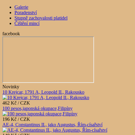
Galerie
Poradenství
Stupně zachovalosti platidel
Čištění mincí
facebook
Novinky
10 Krejcar, 1791 A, Leopold II., Rakousko
462 Kč / CZK
100 pesos,japonská okupace,Filipíny
196 Kč / CZK
AE-4, Constantinus II., jako Augustus, Řím-císařství