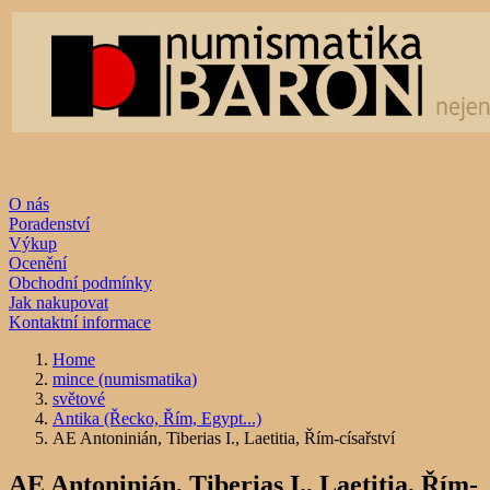
O nás
Poradenství
Výkup
Ocenění
Obchodní podmínky
Jak nakupovat
Kontaktní informace
Home
mince (numismatika)
světové
Antika (Řecko, Řím, Egypt...)
AE Antoninián, Tiberias I., Laetitia, Řím-císařství
AE Antoninián, Tiberias I., Laetitia, Řím-