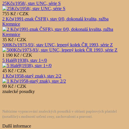
25Kčs/1958/, stav UNC, série S
755 Kč / CZK
2 Kčs(1991-znak ČSFR), stav 0/0, dokonalá kvalita, ražba
Kremnice
35 Kč / CZK
500Kčs/1973-93/, stav UNC, lepený kolek ČR 1993, série Z
1 190 Kč / CZK
5 Haléř(1938), stav 1+/0
45 Kč / CZK
1 Kčs(1958-starý znak), stav 2/2
99 Kč / CZK
znalecké posudky
Nabízíme vypracování znaleckých posudků v oblasti papírových platidel
(notafilie) s možností určení ceny, zachovalosti a pravosti.
Další informace