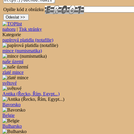
Opište kód z obrázku
nahoru
|
Tisk stránky
Kategorie
papírová platidla (notafilie)
mince (numismatika)
naše území
zlaté mince
světové
Antika (Řecko, Řím, Egypt...)
Bavorsko
Belgie
Bulharsko