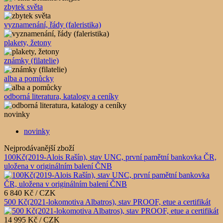
zbytek světa
vyznamenání, řády (faleristika)
plakety, žetony
známky (filatelie)
alba a pomůcky
odborná literatura, katalogy a ceníky
novinky
novinky
Nejprodávanější zboží
100Kč(2019-Alois Rašín), stav UNC, první pamětní bankovka ČR,
uložena v originálním balení ČNB
6 840 Kč / CZK
500 Kč(2021-lokomotiva Albatros), stav PROOF, etue a certifikát
14 995 Kč / CZK