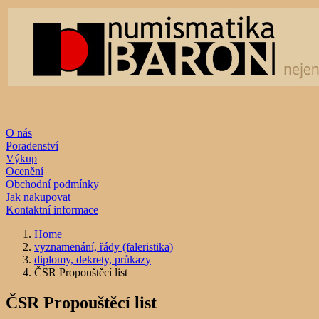
O nás
Poradenství
Výkup
Ocenění
Obchodní podmínky
Jak nakupovat
Kontaktní informace
Home
vyznamenání, řády (faleristika)
diplomy, dekrety, průkazy
ČSR Propouštěcí list
ČSR Propouštěcí list