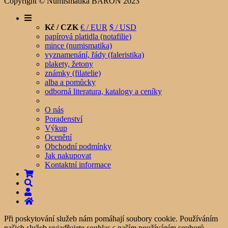
Copyright © Numismatika BARON 2023
Kč / CZK
€ / EUR
$ / USD
papírová platidla (notafilie)
mince (numismatika)
vyznamenání, řády (faleristika)
plakety, žetony
známky (filatelie)
alba a pomůcky
odborná literatura, katalogy a ceníky
O nás
Poradenství
Výkup
Ocenění
Obchodní podmínky
Jak nakupovat
Kontaktní informace
Při poskytování služeb nám pomáhají soubory cookie. Používáním
našich služeb vyjadřujete souhlas s naším používáním souborů