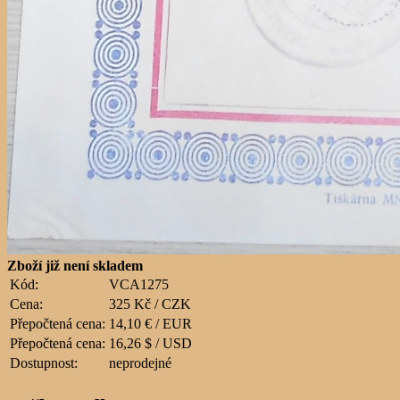
Zboží již není skladem
Kód:
VCA1275
Cena:
325 Kč / CZK
Přepočtená cena:
14,10 € / EUR
Přepočtená cena:
16,26 $ / USD
Dostupnost:
neprodejné