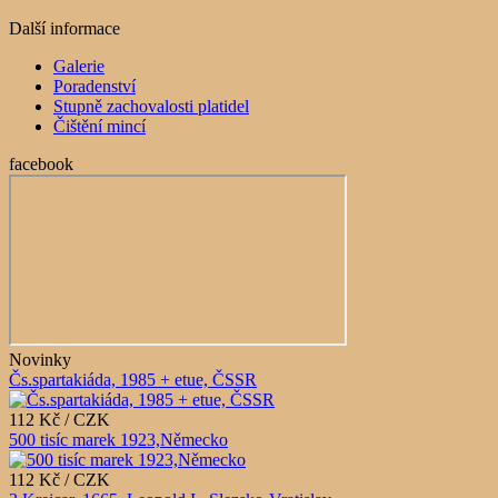
Další informace
Galerie
Poradenství
Stupně zachovalosti platidel
Čištění mincí
facebook
Novinky
Čs.spartakiáda, 1985 + etue, ČSSR
112 Kč / CZK
500 tisíc marek 1923,Německo
112 Kč / CZK