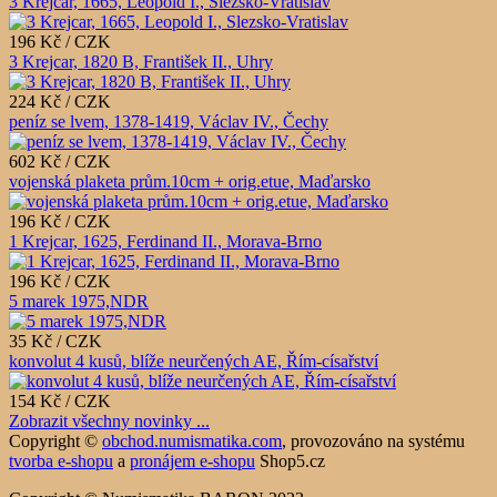
3 Krejcar, 1665, Leopold I., Slezsko-Vratislav
196 Kč / CZK
3 Krejcar, 1820 B, František II., Uhry
224 Kč / CZK
peníz se lvem, 1378-1419, Václav IV., Čechy
602 Kč / CZK
vojenská plaketa prům.10cm + orig.etue, Maďarsko
196 Kč / CZK
1 Krejcar, 1625, Ferdinand II., Morava-Brno
196 Kč / CZK
5 marek 1975,NDR
35 Kč / CZK
konvolut 4 kusů, blíže neurčených AE, Řím-císařství
154 Kč / CZK
Zobrazit všechny novinky ...
Copyright ©
obchod.numismatika.com
,
provozováno na systému
tvorba e-shopu
a
pronájem e-shopu
Shop5.cz