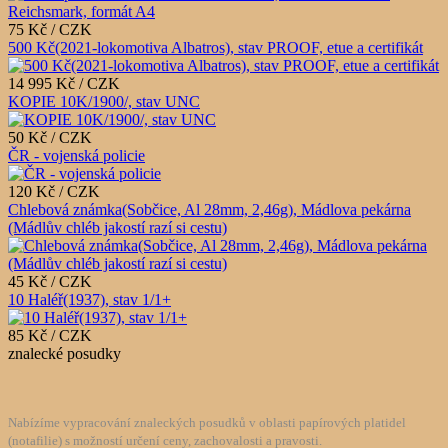
75 Kč / CZK
500 Kč(2021-lokomotiva Albatros), stav PROOF, etue a certifikát
14 995 Kč / CZK
KOPIE 10K/1900/, stav UNC
50 Kč / CZK
ČR - vojenská policie
120 Kč / CZK
Chlebová známka(Sobčice, Al 28mm, 2,46g), Mádlova pekárna
(Mádlův chléb jakostí razí si cestu)
45 Kč / CZK
10 Haléř(1937), stav 1/1+
85 Kč / CZK
znalecké posudky
Nabízíme vypracování znaleckých posudků v oblasti papírových platidel
(notafilie) s možností určení ceny, zachovalosti a pravosti.