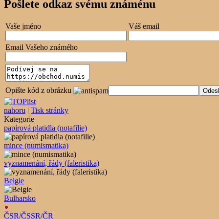
Pošlete odkaz svému známénu
Vaše jméno
Váš email
Email Vašeho známého
Opište kód z obrázku
nahoru
|
Tisk stránky
Kategorie
papírová platidla (notafilie)
mince (numismatika)
vyznamenání, řády (faleristika)
Belgie
Bulharsko
ČSR/ČSSR/ČR