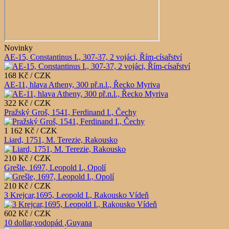
Novinky
AE-15, Constantinus I., 307-37, 2 vojáci, Řím-císařství
168 Kč / CZK
AE-11, hlava Atheny, 300 př.n.l., Řecko Myriva
322 Kč / CZK
Pražský Groš, 1541, Ferdinand I., Čechy
1 162 Kč / CZK
Liard, 1751, M. Terezie, Rakousko
210 Kč / CZK
Grešle, 1697, Leopold I., Opolí
210 Kč / CZK
3 Krejcar,1695, Leopold I., Rakousko Vídeň
602 Kč / CZK
10 dollar,vodopád ,Guyana