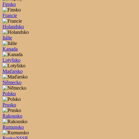
Finsko
Francie
Holandsko
Itálie
Kanada
Lotyšsko
Maďarsko
Německo
Polsko
Prusko
Rakousko
Rumunsko
Rusko/SSSR