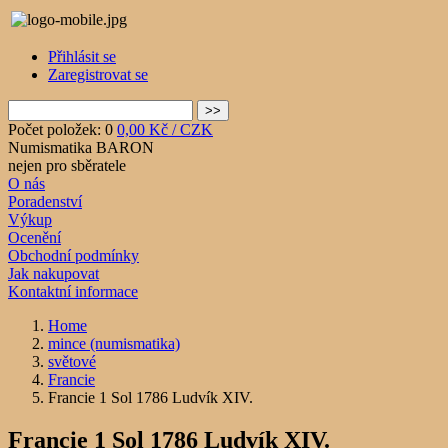
Přihlásit se
Zaregistrovat se
Počet položek: 0
0,00 Kč / CZK
Numismatika BARON
nejen pro sběratele
O nás
Poradenství
Výkup
Ocenění
Obchodní podmínky
Jak nakupovat
Kontaktní informace
Home
mince (numismatika)
světové
Francie
Francie 1 Sol 1786 Ludvík XIV.
Francie 1 Sol 1786 Ludvík XIV.