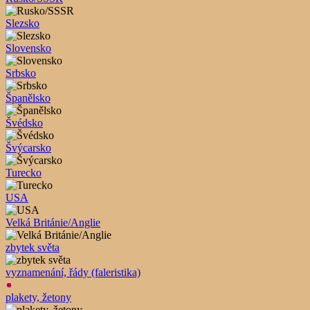
Slezsko
Slovensko
Srbsko
Španělsko
Švédsko
Švýcarsko
Turecko
USA
Velká Británie/Anglie
zbytek světa
vyznamenání, řády (faleristika)
plakety, žetony