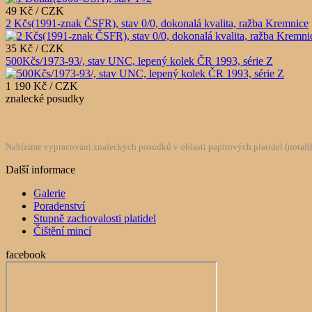
49 Kč / CZK
2 Kčs(1991-znak ČSFR), stav 0/0, dokonalá kvalita, ražba Kremnice
35 Kč / CZK
500Kčs/1973-93/, stav UNC, lepený kolek ČR 1993, série Z
1 190 Kč / CZK
znalecké posudky
Nabízíme vypracování znaleckých posudků v oblasti papírových platidel (notafilie
Další informace
Galerie
Poradenství
Stupně zachovalosti platidel
Čištění mincí
facebook