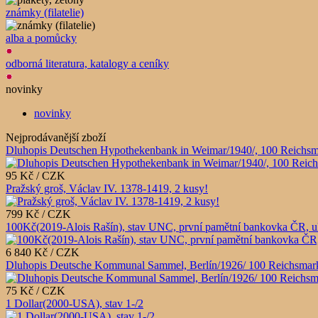
známky (filatelie)
alba a pomůcky
odborná literatura, katalogy a ceníky
novinky
novinky
Nejprodávanější zboží
Dluhopis Deutschen Hypothekenbank in Weimar/1940/, 100 Reichsm
95 Kč / CZK
Pražský groš, Václav IV. 1378-1419, 2 kusy!
799 Kč / CZK
100Kč(2019-Alois Rašín), stav UNC, první pamětní bankovka ČR, u
6 840 Kč / CZK
Dluhopis Deutsche Kommunal Sammel, Berlín/1926/ 100 Reichsmark
75 Kč / CZK
1 Dollar(2000-USA), stav 1-/2