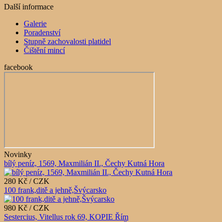
Další informace
Galerie
Poradenství
Stupně zachovalosti platidel
Čištění mincí
facebook
Novinky
bílý peníz, 1569, Maxmilián II., Čechy Kutná Hora
280 Kč / CZK
100 frank,ditě a jehně,Švýcarsko
980 Kč / CZK
Sestercius, Vitellus rok 69, KOPIE Řím