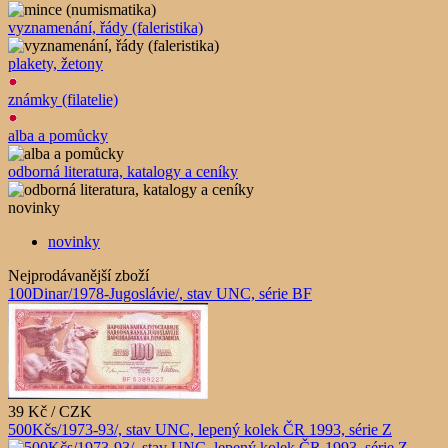
vyznamenání, řády (faleristika)
plakety, žetony
známky (filatelie)
alba a pomůcky
odborná literatura, katalogy a ceníky
novinky
novinky
Nejprodávanější zboží
100Dinar/1978-Jugoslávie/, stav UNC, série BF
39 Kč / CZK
500Kčs/1973-93/, stav UNC, lepený kolek ČR 1993, série Z