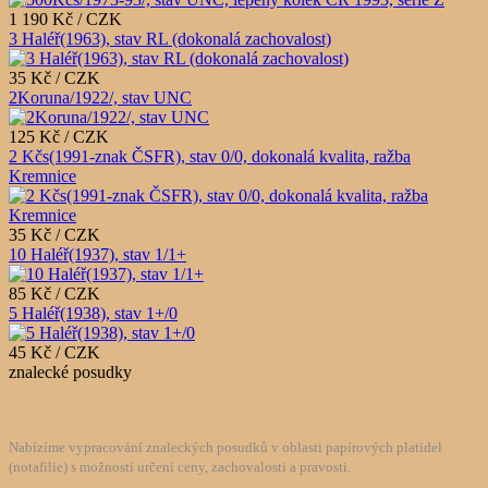
1 190 Kč / CZK
3 Haléř(1963), stav RL (dokonalá zachovalost)
35 Kč / CZK
2Koruna/1922/, stav UNC
125 Kč / CZK
2 Kčs(1991-znak ČSFR), stav 0/0, dokonalá kvalita, ražba
Kremnice
35 Kč / CZK
10 Haléř(1937), stav 1/1+
85 Kč / CZK
5 Haléř(1938), stav 1+/0
45 Kč / CZK
znalecké posudky
Nabízíme vypracování znaleckých posudků v oblasti papírových platidel
(notafilie) s možností určení ceny, zachovalosti a pravosti.