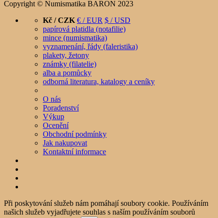
Copyright © Numismatika BARON 2023
Kč / CZK
€ / EUR
$ / USD
papírová platidla (notafilie)
mince (numismatika)
vyznamenání, řády (faleristika)
plakety, žetony
známky (filatelie)
alba a pomůcky
odborná literatura, katalogy a ceníky
O nás
Poradenství
Výkup
Ocenění
Obchodní podmínky
Jak nakupovat
Kontaktní informace
Při poskytování služeb nám pomáhají soubory cookie. Používáním
našich služeb vyjadřujete souhlas s naším používáním souborů