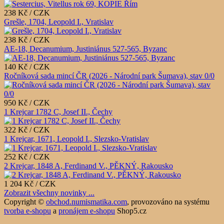
238 Kč / CZK
Grešle, 1704, Leopold I., Vratislav
238 Kč / CZK
AE-18, Decanumium, Justiniánus 527-565, Byzanc
140 Kč / CZK
Ročníková sada mincí ČR (2026 - Národní park Šumava), stav 0/0
950 Kč / CZK
1 Krejcar 1782 C, Josef II., Čechy
322 Kč / CZK
1 Krejcar, 1671, Leopold I., Slezsko-Vratislav
252 Kč / CZK
2 Krejcar, 1848 A, Ferdinand V., PĚKNÝ, Rakousko
1 204 Kč / CZK
Zobrazit všechny novinky ...
Copyright ©
obchod.numismatika.com
,
provozováno na systému
tvorba e-shopu
a
pronájem e-shopu
Shop5.cz