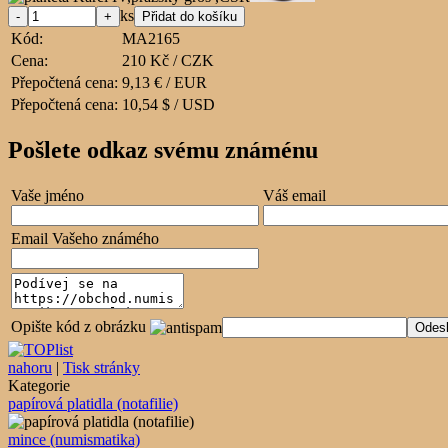
ks
Kód:
MA2165
Cena:
210 Kč / CZK
Přepočtená cena:
9,13 € / EUR
Přepočtená cena:
10,54 $ / USD
Pošlete odkaz svému známénu
Vaše jméno
Váš email
Email Vašeho známého
Opište kód z obrázku
nahoru
|
Tisk stránky
Kategorie
papírová platidla (notafilie)
mince (numismatika)