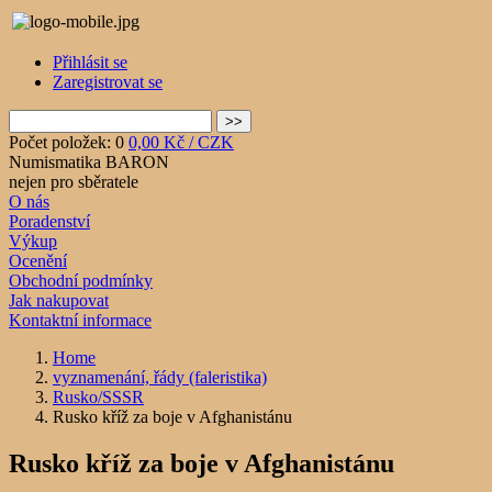
Přihlásit se
Zaregistrovat se
Počet položek: 0
0,00 Kč / CZK
Numismatika BARON
nejen pro sběratele
O nás
Poradenství
Výkup
Ocenění
Obchodní podmínky
Jak nakupovat
Kontaktní informace
Home
vyznamenání, řády (faleristika)
Rusko/SSSR
Rusko kříž za boje v Afghanistánu
Rusko kříž za boje v Afghanistánu