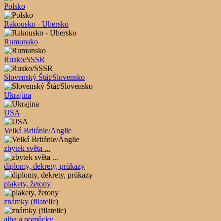
Polsko
Rakousko - Uhersko
Rumunsko
Rusko/SSSR
Slovenský Štát/Slovensko
Ukrajina
USA
Velká Británie/Anglie
zbytek světa ...
diplomy, dekrety, průkazy
plakety, žetony
známky (filatelie)
alba a pomůcky