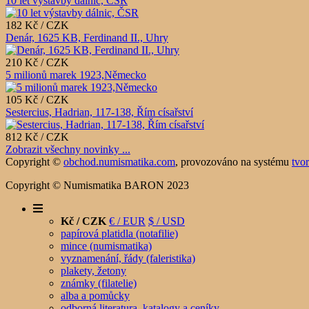
10 let výstavby dálnic, ČSR
182 Kč / CZK
Denár, 1625 KB, Ferdinand II., Uhry
210 Kč / CZK
5 milionů marek 1923,Německo
105 Kč / CZK
Sestercius, Hadrian, 117-138, Řím císařství
812 Kč / CZK
Zobrazit všechny novinky ...
Copyright ©
obchod.numismatika.com
,
provozováno na systému
tvo
Copyright © Numismatika BARON 2023
Kč / CZK
€ / EUR
$ / USD
papírová platidla (notafilie)
mince (numismatika)
vyznamenání, řády (faleristika)
plakety, žetony
známky (filatelie)
alba a pomůcky
odborná literatura, katalogy a ceníky