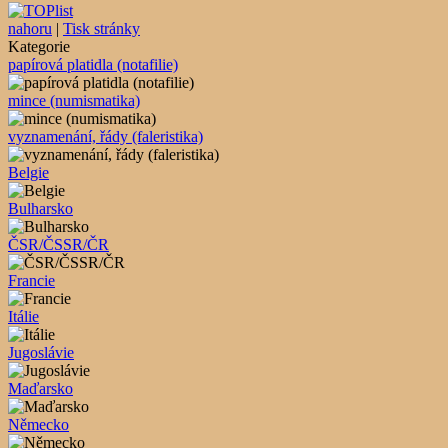
nahoru
|
Tisk stránky
Kategorie
papírová platidla (notafilie)
mince (numismatika)
vyznamenání, řády (faleristika)
Belgie
Bulharsko
ČSR/ČSSR/ČR
Francie
Itálie
Jugoslávie
Maďarsko
Německo