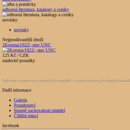
odborná literatura, katalogy a ceníky
novinky
novinky
Nejprodávanější zboží
2Koruna/1922/, stav UNC
125 Kč / CZK
znalecké posudky
Nabízíme vypracování znaleckých posudků v oblasti papírových platidel (notafilie
Další informace
Galerie
Poradenství
Stupně zachovalosti platidel
Čištění mincí
facebook