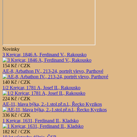
Novinky
3 Krejcar, 1846 A, Ferdinand V., Rakousko
154 Kč / CZK
AE-8, Arbathon IV., 213-24, portrét vlevo, Parthové
140 Kč / CZK
1/2 Krejcar, 1781 A, Josef II., Rakousko
224 Kč / CZK
AE-11, hlava býka, 2.-1.stol.př.n.l., Řecko Kyzikos
336 Kč / CZK
1 Krejcar, 1631, Ferdinand II., Kladsko
182 Kč / CZK