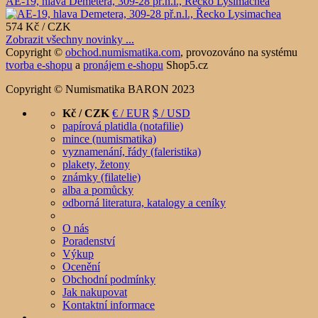
AE-19, hlava Demetera, 309-28 př.n.l., Řecko Lysimachea
574 Kč / CZK
Zobrazit všechny novinky ...
Copyright ©
obchod.numismatika.com
,
provozováno na systému
tvorba e-shopu
a
pronájem e-shopu
Shop5.cz
Copyright © Numismatika BARON 2023
Kč / CZK
€ / EUR
$ / USD
papírová platidla (notafilie)
mince (numismatika)
vyznamenání, řády (faleristika)
plakety, žetony
známky (filatelie)
alba a pomůcky
odborná literatura, katalogy a ceníky
O nás
Poradenství
Výkup
Ocenění
Obchodní podmínky
Jak nakupovat
Kontaktní informace