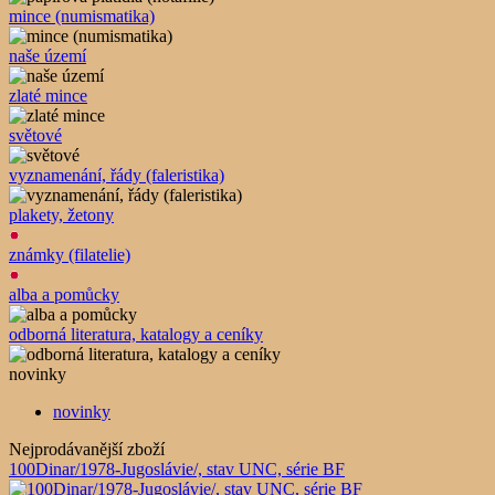
mince (numismatika)
naše území
zlaté mince
světové
vyznamenání, řády (faleristika)
plakety, žetony
známky (filatelie)
alba a pomůcky
odborná literatura, katalogy a ceníky
novinky
novinky
Nejprodávanější zboží
100Dinar/1978-Jugoslávie/, stav UNC, série BF