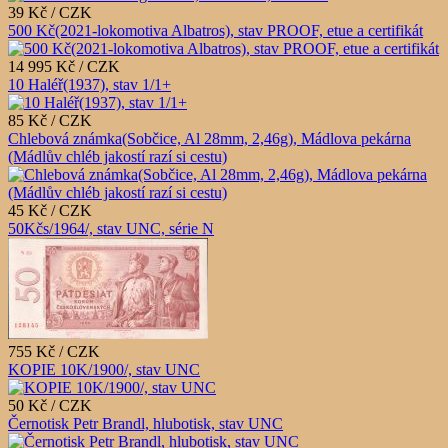
39 Kč / CZK
500 Kč(2021-lokomotiva Albatros), stav PROOF, etue a certifikát
14 995 Kč / CZK
10 Haléř(1937), stav 1/1+
85 Kč / CZK
Chlebová známka(Sobčice, Al 28mm, 2,46g), Mádlova pekárna
(Mádlův chléb jakostí razí si cestu)
45 Kč / CZK
50Kčs/1964/, stav UNC, série N
755 Kč / CZK
KOPIE 10K/1900/, stav UNC
50 Kč / CZK
Černotisk Petr Brandl, hlubotisk, stav UNC