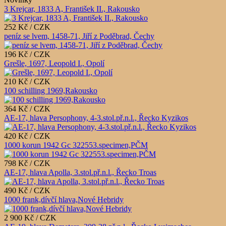
3 Krejcar, 1833 A, František II., Rakousko
252 Kč / CZK
peníz se lvem, 1458-71, Jiří z Poděbrad, Čechy
196 Kč / CZK
Grešle, 1697, Leopold I., Opolí
210 Kč / CZK
100 schilling 1969,Rakousko
364 Kč / CZK
AE-17, hlava Persophony, 4-3.stol.př.n.l., Řecko Kyzikos
420 Kč / CZK
1000 korun 1942 Gc 322553.specimen,PČM
798 Kč / CZK
AE-17, hlava Apolla, 3.stol.př.n.l., Řecko Troas
490 Kč / CZK
1000 frank,dívčí hlava,Nové Hebridy
2 900 Kč / CZK