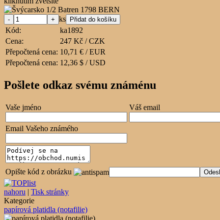
kliknutím zvětšíte
ks
Kód:
ka1892
Cena:
247 Kč / CZK
Přepočtená cena:
10,71 € / EUR
Přepočtená cena:
12,36 $ / USD
Pošlete odkaz svému známénu
Vaše jméno
Váš email
Email Vašeho známého
Opište kód z obrázku
nahoru
|
Tisk stránky
Kategorie
papírová platidla (notafilie)