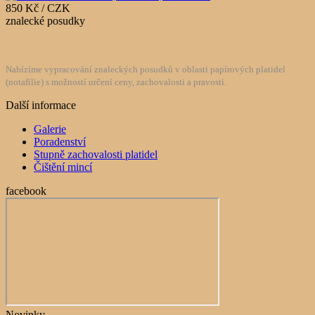
850 Kč / CZK
znalecké posudky
Nabízíme vypracování znaleckých posudků v oblasti papírových platidel
(notafilie) s možností určení ceny, zachovalosti a pravosti.
Další informace
Galerie
Poradenství
Stupně zachovalosti platidel
Čištění mincí
facebook
Novinky