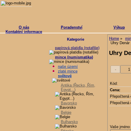
O nás
Poradenství
Výkup
Kontaktní informace
Home
min
Kategorie
Uhry Denár 
papírová platidla (notafilie)
Uhry De
mince (numismatika)
naše území
zlaté mince
světové
Kód:
Antika (Řecko, Řím,
Egypt...)
Cena:
Přepočtená 
Přepočtená 
Bavorsko
Belgie
Bulharsko
Vaše jméno