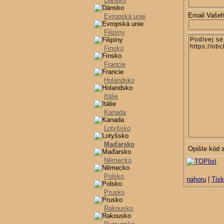
Dánsko
Email Vaše
Evropská unie
Filipíny
Finsko
Francie
Holandsko
Itálie
Kanada
Lotyšsko
Maďarsko
Opište kód 
Německo
Polsko
nahoru
|
Tisk
Prusko
Rakousko