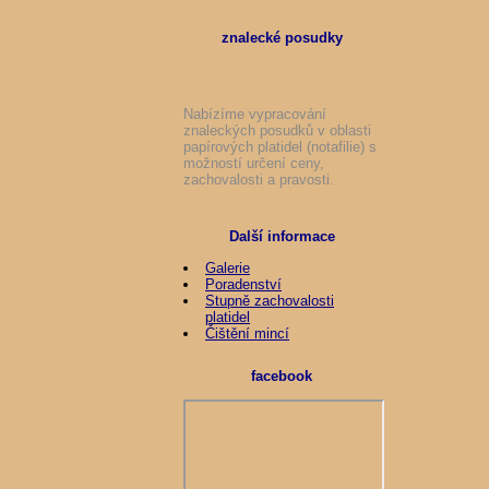
znalecké posudky
Nabízíme vypracování
znaleckých posudků v oblasti
papírových platidel (notafilie) s
možností určení ceny,
zachovalosti a pravosti.
Další informace
Galerie
Poradenství
Stupně zachovalosti
platidel
Čištění mincí
facebook