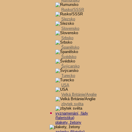
Rumunsko
Rusko/SSSR
Slezsko
Slovensko
Srbsko
Španělsko
Švédsko
Švýcarsko
Turecko
USA
Velká Británie/Anglie
zbytek světa
vyznamenání, řády
(faleristika)
plakety, žetony
známky (filatelie)