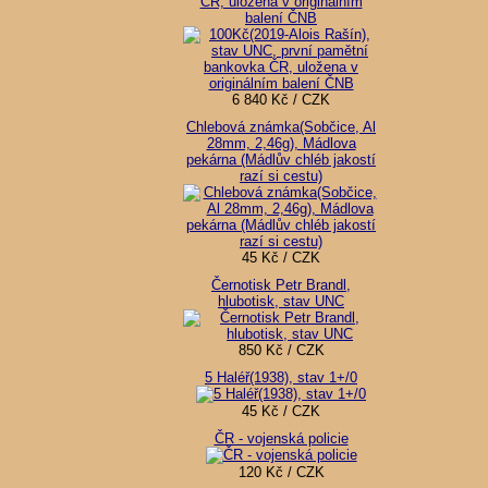
ČR, uložena v originálním
balení ČNB
6 840 Kč / CZK
Chlebová známka(Sobčice, Al
28mm, 2,46g), Mádlova
pekárna (Mádlův chléb jakostí
razí si cestu)
45 Kč / CZK
Černotisk Petr Brandl,
hlubotisk, stav UNC
850 Kč / CZK
5 Haléř(1938), stav 1+/0
45 Kč / CZK
ČR - vojenská policie
120 Kč / CZK