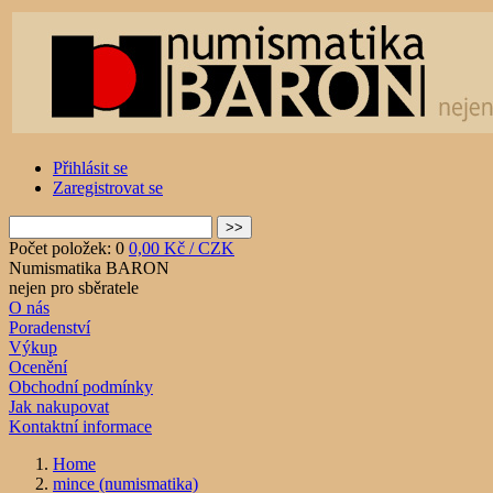
Přihlásit se
Zaregistrovat se
Počet položek: 0
0,00 Kč / CZK
Numismatika BARON
nejen pro sběratele
O nás
Poradenství
Výkup
Ocenění
Obchodní podmínky
Jak nakupovat
Kontaktní informace
Home
mince (numismatika)