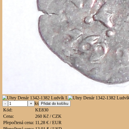
ks
Kód:
KE830
Cena:
260 Kč / CZK
Přepočtená cena:
11,28 € / EUR
Přepočtená cena:
13,01 $ / USD