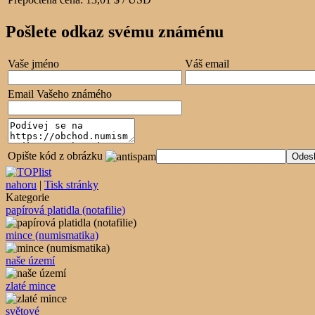
Pošlete odkaz svému známénu
Vaše jméno
Váš email
Email Vašeho známého
Opište kód z obrázku
nahoru
|
Tisk stránky
Kategorie
papírová platidla (notafilie)
mince (numismatika)
naše území
zlaté mince
světové