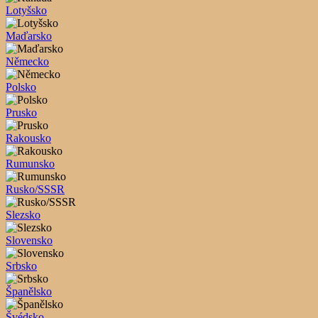
Lotyšsko
Maďarsko
Německo
Polsko
Prusko
Rakousko
Rumunsko
Rusko/SSSR
Slezsko
Slovensko
Srbsko
Španělsko
Švédsko