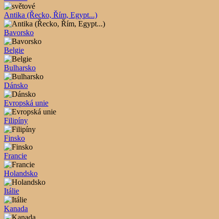
Antika (Řecko, Řím, Egypt...)
Bavorsko
Belgie
Bulharsko
Dánsko
Evropská unie
Filipíny
Finsko
Francie
Holandsko
Itálie
Kanada