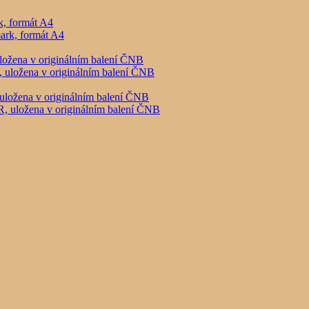
, formát A4
ložena v originálním balení ČNB
uložena v originálním balení ČNB