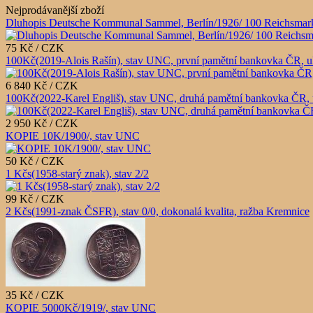
Nejprodávanější zboží
Dluhopis Deutsche Kommunal Sammel, Berlín/1926/ 100 Reichsmark
75 Kč / CZK
100Kč(2019-Alois Rašín), stav UNC, první pamětní bankovka ČR, u
6 840 Kč / CZK
100Kč(2022-Karel Engliš), stav UNC, druhá pamětní bankovka ČR, 
2 950 Kč / CZK
KOPIE 10K/1900/, stav UNC
50 Kč / CZK
1 Kčs(1958-starý znak), stav 2/2
99 Kč / CZK
2 Kčs(1991-znak ČSFR), stav 0/0, dokonalá kvalita, ražba Kremnice
35 Kč / CZK
KOPIE 5000Kč/1919/, stav UNC